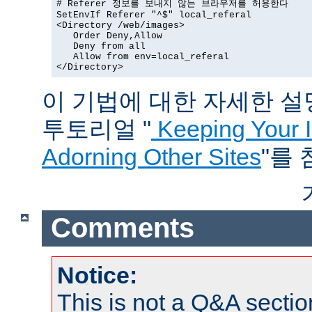
# Referer 정보를 보내지 않는 브라우저를 허용한다

SetEnvIf Referer "^$" local_referal

<Directory /web/images>

   Order Deny,Allow

   Deny from all

   Allow from env=local_referal

</Directory>
이 기법에 대한 자세한 설명은
투토리얼 "
Keeping Your 
Adorning Other Sites
"를
Comments
Notice:
This is not a Q&A sect