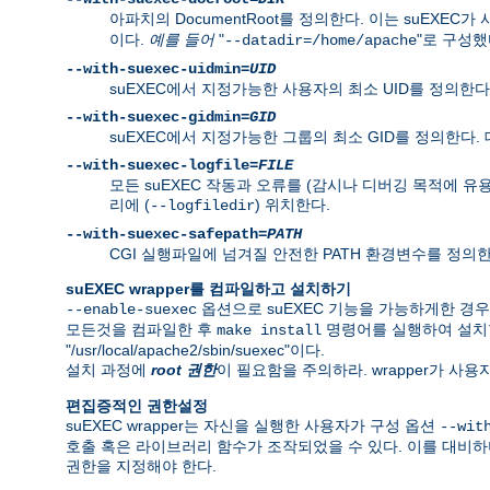
아파치의 DocumentRoot를 정의한다. 이는 suEXEC가
이다.
예를 들어
"
"로 구성했다
--datadir=/home/apache
--with-suexec-uidmin=
UID
suEXEC에서 지정가능한 사용자의 최소 UID를 정의한다.
--with-suexec-gidmin=
GID
suEXEC에서 지정가능한 그룹의 최소 GID를 정의한다.
--with-suexec-logfile=
FILE
모든 suEXEC 작동과 오류를 (감시나 디버깅 목적에 유
리에 (
) 위치한다.
--logfiledir
--with-suexec-safepath=
PATH
CGI 실행파일에 넘겨질 안전한 PATH 환경변수를 정의한다. 기본값은 
suEXEC wrapper를 컴파일하고 설치하기
옵션으로 suEXEC 기능을 가능하게한 경
--enable-suexec
모든것을 컴파일한 후
명령어를 실행하여 설치
make install
"/usr/local/apache2/sbin/suexec"이다.
설치 과정에
root 권한
이 필요함을 주의하라. wrapper가 사
편집증적인 권한설정
suEXEC wrapper는 자신을 실행한 사용자가 구성 옵션
--wit
호출 혹은 라이브러리 함수가 조작되었을 수 있다. 이를 대비하
권한을 지정해야 한다.