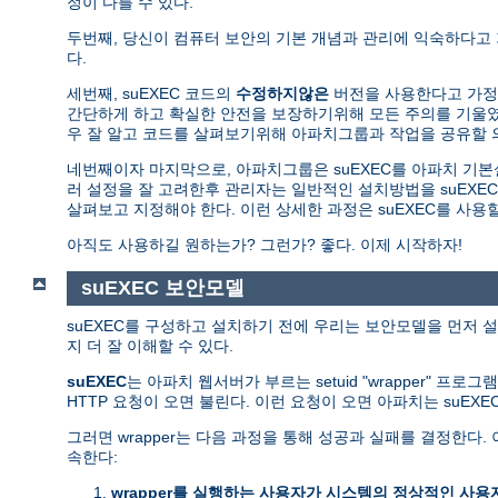
정이 다를 수 있다.
두번째, 당신이 컴퓨터 보안의 기본 개념과 관리에 익숙하다고
다.
세번째, suEXEC 코드의
수정하지않은
버전을 사용한다고 가정한
간단하게 하고 확실한 안전을 보장하기위해 모든 주의를 기울였다
우 잘 알고 코드를 살펴보기위해 아파치그룹과 작업을 공유할 
네번째이자 마지막으로, 아파치그룹은 suEXEC를 아파치 기
러 설정을 잘 고려한후 관리자는 일반적인 설치방법을 suEXEC
살펴보고 지정해야 한다. 이런 상세한 과정은 suEXEC를 사
아직도 사용하길 원하는가? 그런가? 좋다. 이제 시작하자!
suEXEC 보안모델
suEXEC를 구성하고 설치하기 전에 우리는 보안모델을 먼저 설
지 더 잘 이해할 수 있다.
suEXEC
는 아파치 웹서버가 부르는 setuid "wrapper" 프로
HTTP 요청이 오면 불린다. 이런 요청이 오면 아파치는 suEX
그러면 wrapper는 다음 과정을 통해 성공과 실패를 결정한
속한다:
wrapper를 실행하는 사용자가 시스템의 정상적인 사용