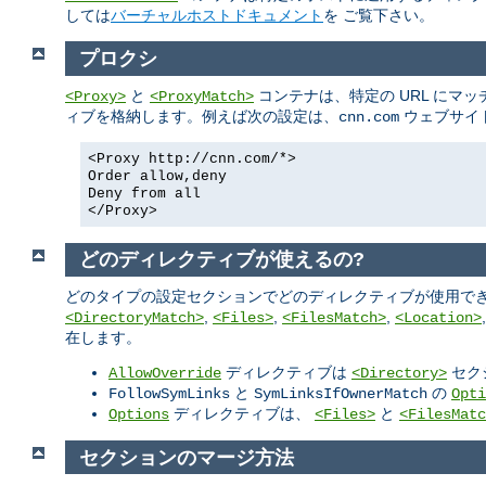
しては
バーチャルホストドキュメント
を ご覧下さい。
プロクシ
と
コンテナは、特定の URL にマ
<Proxy>
<ProxyMatch>
ィブを格納します。例えば次の設定は、
ウェブサイ
cnn.com
<Proxy http://cnn.com/*>
Order allow,deny
Deny from all
</Proxy>
どのディレクティブが使えるの?
どのタイプの設定セクションでどのディレクティブが使用でき
,
,
,
<DirectoryMatch>
<Files>
<FilesMatch>
<Location>
在します。
ディレクティブは
セク
AllowOverride
<Directory>
と
の
FollowSymLinks
SymLinksIfOwnerMatch
Opti
ディレクティブは、
と
Options
<Files>
<FilesMatc
セクションのマージ方法