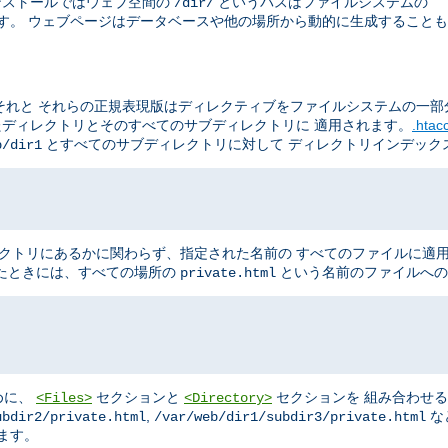
のインストールではウェブ空間の
というパスはファイルシステムの
/dir/
す。 ウェブページはデータベースや他の場所から動的に生成することも
それと それらの正規表現版はディレクティブをファイルシステムの一部
たディレクトリとそのすべてのサブディレクトリに 適用されます。
.hta
とすべてのサブディレクトリに対して ディレクトリインデック
b/dir1
クトリにあるかに関わらず、指定された名前の すべてのファイルに適
たときには、すべての場所の
という名前のファイルへの
private.html
めに、
セクションと
セクションを 組み合わせ
<Files>
<Directory>
,
な
ubdir2/private.html
/var/web/dir1/subdir3/private.html
ます。