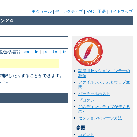
モジュール
|
ディレクティブ
|
FAQ
|
用語
|
サイトマップ
 2.4
翻訳済み言語:
en
|
fr
|
ja
|
ko
|
tr
設定用セクションコンテナの
に制限したりすることができます。
種類
ます。
ファイルシステムとウェブ空
間
バーチャルホスト
プロクシ
どのディレクティブが使える
の?
セクションのマージ方法
参照
コメント