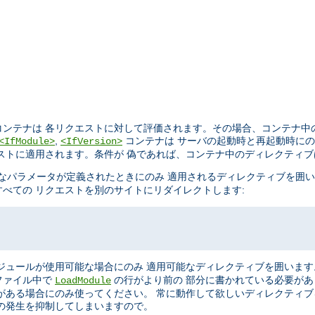
ンテナは 各リクエストに対して評価されます。その場合、コンテナ中
,
コンテナは サーバの起動時と再起動時に
<IfModule>
<IfVersion>
ストに適用されます。条件が 偽であれば、コンテナ中のディレクティ
なパラメータが定義されたときにのみ 適用されるディレクティブを囲
べての リクエストを別のサイトにリダイレクトします:
ジュールが使用可能な場合にのみ 適用可能なディレクティブを囲います
ファイル中で
の行がより前の 部分に書かれている必要が
LoadModule
がある場合にのみ使ってください。 常に動作して欲しいディレクティ
の発生を抑制してしまいますので。