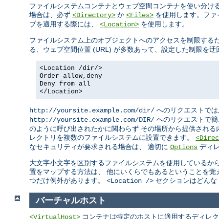
ファイルシステムコンテナとウェブ空間コンテナを使い分ける
場合は、必ず
か
を使用します。ファ
<Directory>
<Files>
ブを適用する際には、
を使用します。
<Location>
ファイルシステム上のオブジェクトへのアクセスを制限する
る、ウェブ空間位置 (URL) が多数あって、設定した制限
<Location /dir/>
Order allow,deny
Deny from all
</Location>
へのリクエストでは
http://yoursite.example.com/dir/
へのリクエストで簡
http://yoursite.example.com/DIR/
のように呼び出されたかに関わらず その場所から提供される
レクトリを複数のファイルシステムに設置できます。
<Direc
なセキュリティが要求される場合は、 適切に
ディレ
Options
大文字小文字を区別するファイルシステムを使用しているから
置をマップする方法は、 他にいくらでもあるということを覚
つだけ例外があります。
セクションはどんな 
<Location />
バーチャルホスト
コンテナは特定のホストに適用するディレク
<VirtualHost>