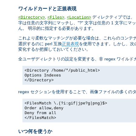
ワイルドカードと正規表現
,
,
ディレクティブでは、 
<Directory>
<Files>
<Location>
字は任意の文字列にマッチし、"?" 文字は任意の 1 文字にマッチ
ん。 明示的に指定する必要があります。
これより柔軟なマッチングが必要な場合は、これらのコンテナに正
選択するのに perl 互換
正規表現
を使用できます。しかし、次の
変化するか把握しておいてください。
全ユーザディレクトリの設定を変更する、非 regex ワイル
<Directory /home/*/public_html>
Options Indexes
</Directory>
regex セクションを使用することで、画像ファイルの多く
<FilesMatch \.(?i:gif|jpe?g|png)$>
Order allow,deny
Deny from all
</FilesMatch>
いつ何を使うか