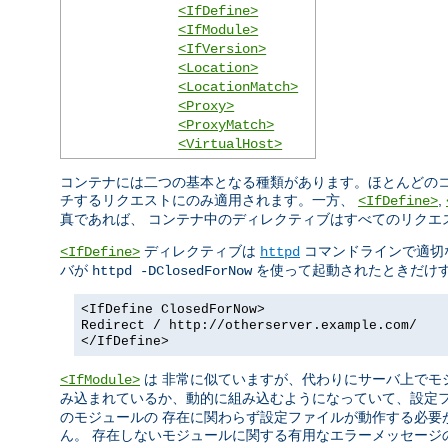
<IfDefine>
<IfModule>
<IfVersion>
<Location>
<LocationMatch>
<Proxy>
<ProxyMatch>
<VirtualHost>
コンテナには二つの基本となる種類があります。ほとんどのコ
チするリクエストにのみ適用されます。一方、
,
<IfDefine>
真であれば、 コンテナ中のディレクティブはすべてのリクエ
ディレクティブは
コマンドラインで適切
<IfDefine>
httpd
バが
を使って起動されたときだけす
httpd -DClosedForNow
<IfDefine ClosedForNow>
Redirect / http://otherserver.example.com/
</IfDefine>
は 非常に似ていますが、代わりにサーバ上でモ
<IfModule>
み込まれているか、動的に組み込むようになっていて、設定
のモジュールの 存在に関わらず設定ファイルが動作する必要
ん。 存在しないモジュールに関する有用なエラーメッセージ