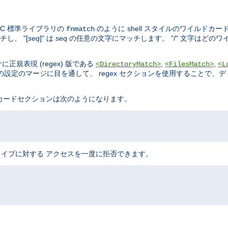
C 標準ライブラリの
のように shell スタイルのワイルドカー
fnmatch
し、 "[
seq
]" は
seq
の任意の文字にマッチします。 "/" 文字はどの
規表現 (regex) 版である
,
,
<DirectoryMatch>
<FilesMatch>
<L
設定のマージに目を通して、 regex セクションを使用することで、
ドカードセクションは次のようになります。
のタイプに対する アクセスを一度に拒否できます。