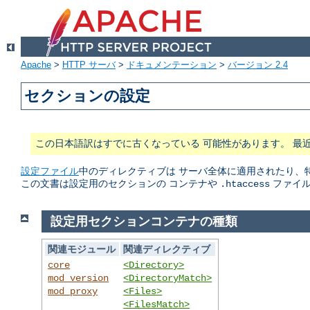
Apache
>
HTTP サーバ
>
ドキュメンテーション
>
バージョン 2.4
セクションの設定
この日本語訳はすでに古くなっている 可能性があります。 最
設定ファイル
中のディレクティブは サーバ全体に適用されたり、
この文書は設定用のセクションの コンテナや
ファイル
.htaccess
設定用セクションコンテナの種類
関連モジュール
関連ディレクティブ
core
<Directory>
mod_version
<DirectoryMatch>
mod_proxy
<Files>
<FilesMatch>