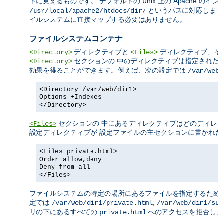
トに見えるものです。 デフォルトの Unix 上の Apache 
というパスに対応しま
/usr/local/apache2/htdocs/dir/
イルシステムに直接マップする必要はありません。
ファイルシステムコンテナ
ディレクティブと
ディレクティブ、
<Directory>
<Files>
セクションの 中のディレクティブは指定され
<Directory>
効果を得ることができます。例えば、次の設定では
/var/we
<Directory /var/web/dir1>
Options +Indexes
</Directory>
セクションの 中にあるディレクティブはどのディレ
<Files>
設定ディレクティブが 設定ファイルの主セクションに書かれ
<Files private.html>
Order allow,deny
Deny from all
</Files>
ファイルシステムの特定の場所にあるファイルを指定するた
定では
,
/var/web/dir1/private.html
/var/web/dir1/s
リの下にあるすべての
へのアクセスを拒否し
private.html