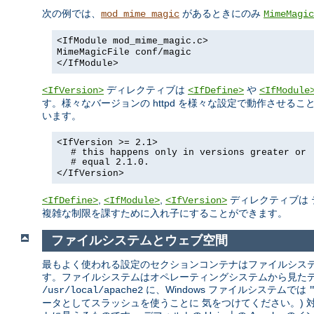
次の例では、
があるときにのみ
mod_mime_magic
MimeMagic
<IfModule mod_mime_magic.c>
MimeMagicFile conf/magic
</IfModule>
ディレクティブは
や
<IfVersion>
<IfDefine>
<IfModule
す。様々なバージョンの httpd を様々な設定で動作させ
います。
<IfVersion >= 2.1>
# this happens only in versions greater or
# equal 2.1.0.
</IfVersion>
,
,
ディレクティブは 
<IfDefine>
<IfModule>
<IfVersion>
複雑な制限を課すために入れ子にすることができます。
ファイルシステムとウェブ空間
最もよく使われる設定のセクションコンテナはファイルシステ
す。ファイルシステムはオペレーティングシステムから見たディス
に、Windows ファイルシステムでは
/usr/local/apache2
ータとしてスラッシュを使うことに 気をつけてください。)