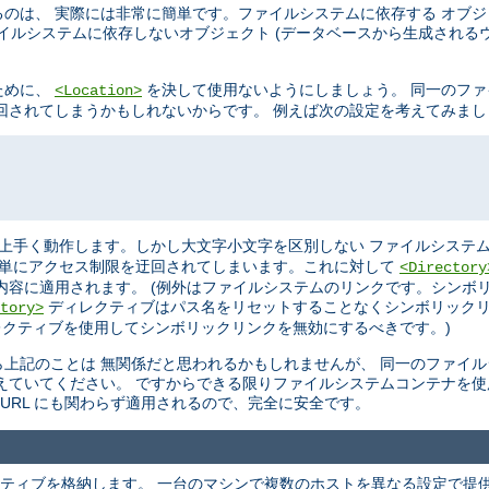
のは、 実際には非常に簡単です。ファイルシステムに依存する オブ
イルシステムに依存しないオブジェクト (データベースから生成されるウ
ために、
を決して使用ないようにしましょう。 同一のフ
<Location>
を迂回されてしまうかもしれないからです。 例えば次の設定を考えてみま
上手く動作します。しかし大文字小文字を区別しない ファイルシステム
単にアクセス制限を迂回されてしまいます。これに対して
<Directory
内容に適用されます。 (例外はファイルシステムのリンクです。シンボ
ディレクティブはパス名をリセットすることなくシンボリックリ
tory>
クティブを使用してシンボリックリンクを無効にするべきです。)
上記のことは 無関係だと思われるかもしれませんが、 同一のファイ
えていてください。 ですからできる限りファイルシステムコンテナを使
URL にも関わらず適用されるので、完全に安全です。
ティブを格納します。 一台のマシンで複数のホストを異なる設定で提供