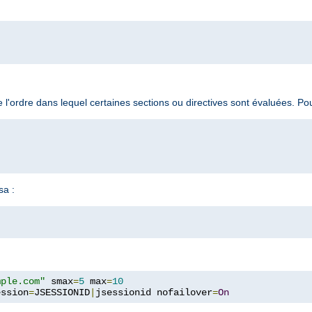
 l'ordre dans lequel certaines sections ou directives sont évaluées. P
sa :
mple.com"
 smax
=
5
 max
=
10
ession
=
JSESSIONID
|
jsessionid nofailover
=
On