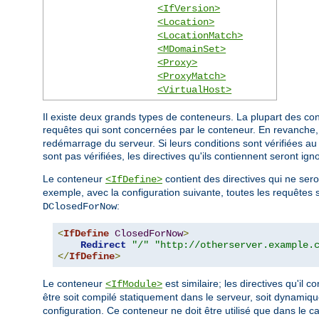
<IfVersion>
<Location>
<LocationMatch>
<MDomainSet>
<Proxy>
<ProxyMatch>
<VirtualHost>
Il existe deux grands types de conteneurs. La plupart des co
requêtes qui sont concernées par le conteneur. En revanche
redémarrage du serveur. Si leurs conditions sont vérifiées au 
sont pas vérifiées, les directives qu'ils contiennent seront ign
Le conteneur
contient des directives qui ne se
<IfDefine>
exemple, avec la configuration suivante, toutes les requêtes s
:
DClosedForNow
<
IfDefine
ClosedForNow
>
Redirect
"/"
"http://otherserver.example.
</
IfDefine
>
Le conteneur
est similaire; les directives qu'il
<IfModule>
être soit compilé statiquement dans le serveur, soit dynamiq
configuration. Ce conteneur ne doit être utilisé que dans le 