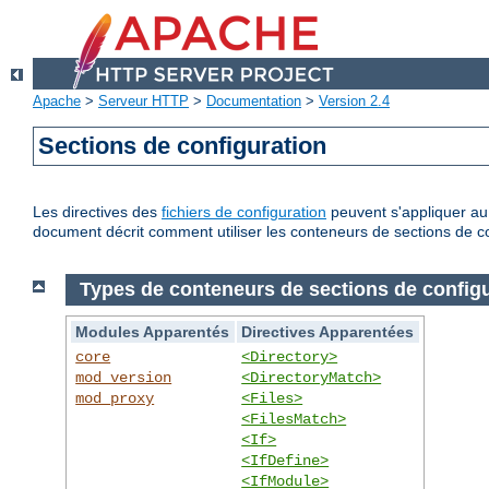
Apache
>
Serveur HTTP
>
Documentation
>
Version 2.4
Sections de configuration
Les directives des
fichiers de configuration
peuvent s'appliquer au 
document décrit comment utiliser les conteneurs de sections de co
Types de conteneurs de sections de configu
Modules Apparentés
Directives Apparentées
core
<Directory>
mod_version
<DirectoryMatch>
mod_proxy
<Files>
<FilesMatch>
<If>
<IfDefine>
<IfModule>