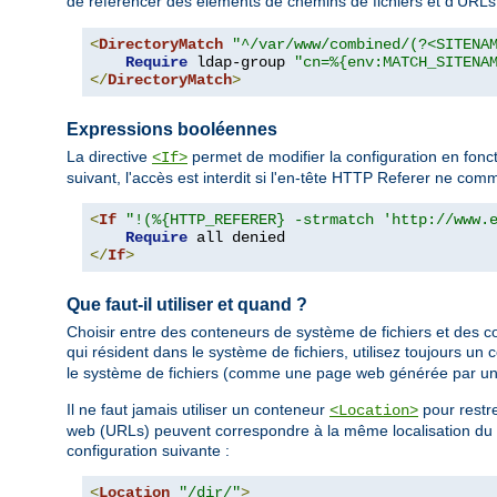
de référencer des éléments de chemins de fichiers et d'URL
<
DirectoryMatch
"^/var/www/combined/(?<SITENA
Require
 ldap-group 
"cn=%{env:MATCH_SITENA
</
DirectoryMatch
>
Expressions booléennes
La directive
permet de modifier la configuration en fonc
<If>
suivant, l'accès est interdit si l'en-tête HTTP Referer ne c
<
If
"!(%{HTTP_REFERER} -strmatch 'http://www.
Require
</
If
>
Que faut-il utiliser et quand ?
Choisir entre des conteneurs de système de fichiers et des c
qui résident dans le système de fichiers, utilisez toujours un
le système de fichiers (comme une page web générée par un
Il ne faut jamais utiliser un conteneur
pour restre
<Location>
web (URLs) peuvent correspondre à la même localisation du sy
configuration suivante :
<
Location
"/dir/"
>