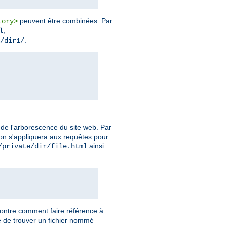
peuvent être combinées. Par
tory>
,
l
.
/dir1/
s de l'arborescence du site web. Par
tion s'appliquera aux requêtes pour :
ainsi
/private/dir/file.html
montre comment faire référence à
re de trouver un fichier nommé