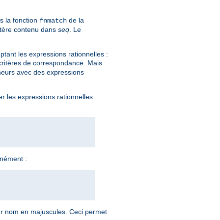
s la fonction
de la
fnmatch
actère contenu dans
seq
. Le
tant les expressions rationnelles :
 critères de correspondance. Mais
eneurs avec des expressions
er les expressions rationnelles
anément :
ur nom en majuscules. Ceci permet