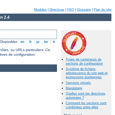
Modules
|
Directives
|
FAQ
|
Glossaire
|
Plan du site
n 2.4
Disponibles:
en
|
fr
|
ja
|
ko
|
tr
hôtes, ou URLs particuliers. Ce
tives de configuration.
Types de conteneurs de
sections de configuration
Système de fichiers,
arborescence du site web et
expressions booléennes
Serveurs virtuels
Mandataire
Quelles sont les directives
autorisées ?
Comment les sections sont
combinées entre elles