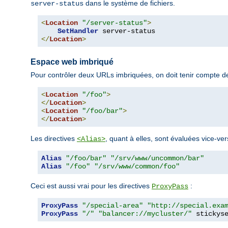
dans le système de fichiers.
server-status
<
Location
"/server-status"
>
SetHandler
</
Location
>
Espace web imbriqué
Pour contrôler deux URLs imbriquées, on doit tenir compte de
<
Location
"/foo"
>
</
Location
>
<
Location
"/foo/bar"
>
</
Location
>
Les directives
, quant à elles, sont évaluées vice-ver
<Alias>
Alias
"/foo/bar"
"/srv/www/uncommon/bar"
Alias
"/foo"
"/srv/www/common/foo"
Ceci est aussi vrai pour les directives
:
ProxyPass
ProxyPass
"/special-area"
"http://special.exa
ProxyPass
"/"
"balancer://mycluster/"
 stickys