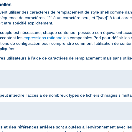
elles
ent utiliser des caractères de remplacement de style shell comme dan
séquence de caractères, "?" à un caractère seul, et "[
seq
]" à tout car
it être spécifié explicitement.
 souple est nécessaire, chaque conteneur possède son équivalent accep
cceptent les
expressions rationnelles
compatibles Perl pour définir les
ctions de configuration pour comprendre comment l'utilisation de cont
ppliquées.
res utilisateurs à l'aide de caractères de remplacement mais sans utilis
n peut interdire l'accès à de nombreux types de fichiers d'images simult
et des références arrières
sont ajoutées à l'environnement avec le