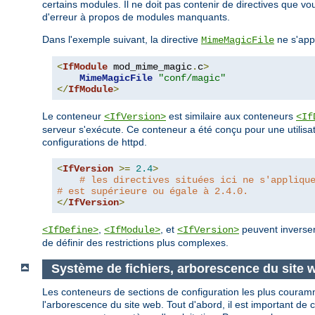
certains modules. Il ne doit pas contenir de directives que 
d'erreur à propos de modules manquants.
Dans l'exemple suivant, la directive
ne s'app
MimeMagicFile
<
IfModule
 mod_mime_magic
.
c
>
MimeMagicFile
"conf/magic"
</
IfModule
>
Le conteneur
est similaire aux conteneurs
<IfVersion>
<If
serveur s'exécute. Ce conteneur a été conçu pour une utilisat
configurations de httpd.
<
IfVersion
>=
2.4
>
# les directives situées ici ne s'appliqu
# est supérieure ou égale à 2.4.0.
</
IfVersion
>
,
, et
peuvent inverser 
<IfDefine>
<IfModule>
<IfVersion>
de définir des restrictions plus complexes.
Système de fichiers, arborescence du site
Les conteneurs de sections de configuration les plus couramme
l'arborescence du site web. Tout d'abord, il est important de 