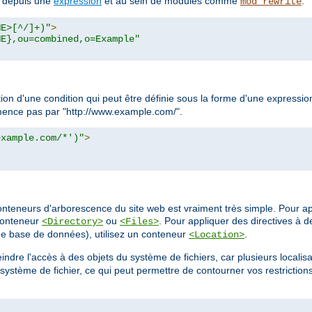
s depuis une
expression
et au sein de modules comme
.
mod_rewrite
ME>[^/]+)"
>
ME},ou=combined,o=Example"
tion d'une condition qui peut être définie sous la forme d'une express
ommence pas par "http://www.example.com/".
example.com/*')"
>
onteneurs d'arborescence du site web est vraiment très simple. Pour ap
 conteneur
ou
. Pour appliquer des directives à d
<Directory>
<Files>
e base de données), utilisez un conteneur
.
<Location>
indre l'accès à des objets du système de fichiers, car plusieurs localis
stème de fichier, ce qui peut permettre de contourner vos restriction