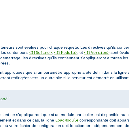
nteneurs sont évalués pour chaque requête. Les directives qu'ils conti
, les conteneurs
,
, et
sont éval
<IfDefine>
<IfModule>
<IfVersion>
démarrage, les directives qu'ils contiennent s'appliqueront à toutes les
orées.
ront appliquées que si un paramètre approprié a été défini dans la li
eront redirigées vers un autre site si le serveur est démarré en utilis
com/"
 contient ne s'appliqueront que si un module particulier est disponible au
uement et dans ce cas, la ligne
correspondante doit apparaî
LoadModule
cas où votre fichier de configuration doit fonctionner indépendamment 