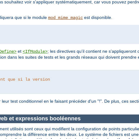
vous souhaitez voir s'appliquer systématiquement, car vous pouvez perd
liquera que si le module
est disponible.
mod_mime_magic
et
; les directives qu'il contient ne s'appliqueront
Define>
<IfModule>
ion dans les suites de tests et les grands réseaux qui doivent prendre 
ent que si la version 
leur test conditionnel en le faisant précéder d'un "!". De plus, ces sec
 web et expressions booléennes
nt utilisés sont ceux qui modifient la configuration de points particuli
comprendre la différence entre les deux. Le système de fichiers est une 