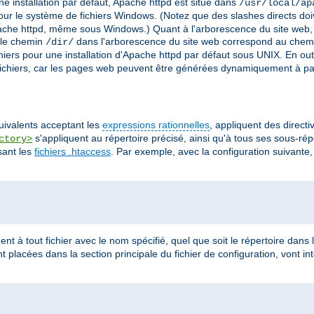
e installation par défaut, Apache httpd est situé dans
/usr/local/ap
ur le système de fichiers Windows. (Notez que des slashes directs doi
che httpd, même sous Windows.) Quant à l'arborescence du site web, il 
i le chemin
dans l'arborescence du site web correspond au chem
/dir/
iers pour une installation d'Apache httpd par défaut sous UNIX. En out
chiers, car les pages web peuvent être générées dynamiquement à pa
quivalents acceptant les
expressions rationnelles
, appliquent des direct
s'appliquent au répertoire précisé, ainsi qu'à tous ses sous-rép
ctory>
sant les
fichiers .htaccess
. Par exemple, avec la configuration suivante, 
ent à tout fichier avec le nom spécifié, quel que soit le répertoire dans l
nt placées dans la section principale du fichier de configuration, vont in