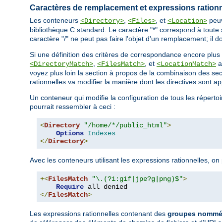
Caractères de remplacement et expressions rationn
Les conteneurs
,
, et
peuv
<Directory>
<Files>
<Location>
bibliothèque C standard. Le caractère "*" correspond à toute 
caractère "/" ne peut pas faire l'objet d'un remplacement; il do
Si une définition des critères de correspondance encore plus
,
, et
a
<DirectoryMatch>
<FilesMatch>
<LocationMatch>
voyez plus loin la section à propos de la combinaison des se
rationnelles va modifier la manière dont les directives sont a
Un conteneur qui modifie la configuration de tous les répertoi
pourrait ressembler à ceci :
<
Directory
"/home/*/public_html"
>
Options
Indexes
</
Directory
>
Avec les conteneurs utilisant les expressions rationnelles, o
+<
FilesMatch
"\.(?i:gif|jpe?g|png)$"
>
Require
</
FilesMatch
>
Les expressions rationnelles contenant des
groupes nommés 