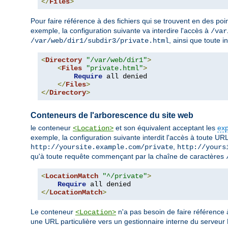
</
Files
>
Pour faire référence à des fichiers qui se trouvent en des poin
exemple, la configuration suivante va interdire l'accès à
/var
, ainsi que toute 
/var/web/dir1/subdir3/private.html
<
Directory
"/var/web/dir1"
>
<
Files
"private.html"
>
Require
 all denied

</
Files
>
</
Directory
>
Conteneurs de l'arborescence du site web
le conteneur
et son équivalent acceptant les
exp
<Location>
exemple, la configuration suivante interdit l'accès à toute URL
,
http://yoursite.example.com/private
http://yours
qu'à toute requête commençant par la chaîne de caractères
<
LocationMatch
"^/private"
>
Require
</
LocationMatch
>
Le conteneur
n'a pas besoin de faire référence
<Location>
une URL particulière vers un gestionnaire interne du serveu