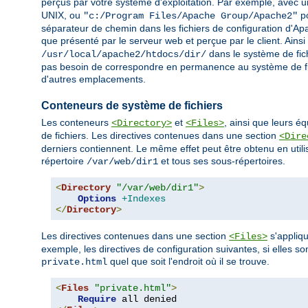
perçus par votre système d'exploitation. Par exemple, avec un
UNIX, ou
po
"c:/Program Files/Apache Group/Apache2"
séparateur de chemin dans les fichiers de configuration d'Apa
que présenté par le serveur web et perçue par le client. Ains
dans le système de fich
/usr/local/apache2/htdocs/dir/
pas besoin de correspondre en permanence au système de fi
d'autres emplacements.
Conteneurs de système de fichiers
Les conteneurs
et
, ainsi que leurs é
<Directory>
<Files>
de fichiers. Les directives contenues dans une section
<Dire
derniers contiennent. Le même effet peut être obtenu en utili
répertoire
et tous ses sous-répertoires.
/var/web/dir1
<
Directory
"/var/web/dir1"
>
Options
+Indexes
</
Directory
>
Les directives contenues dans une section
s'appliqu
<Files>
exemple, les directives de configuration suivantes, si elles so
quel que soit l'endroit où il se trouve.
private.html
<
Files
"private.html"
>
Require