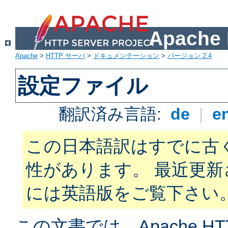
Apach
Apache
>
HTTP サーバ
>
ドキュメンテーション
>
バージョン 2.4
設定ファイル
翻訳済み言語:
de
|
e
この日本語訳はすでに古
性があります。 最近更
には英語版をご覧下さい
この文書では、Apache H