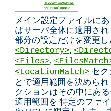
<LocationMatch>
<VirtualHost>
メイン設定ファイルにあ
はサーバ全体に適用され
部分の設定だけを変更し
,
<Directory>
<Direct
,
<Files>
<FilesMatch
セク
<LocationMatch>
とで適用範囲を決められ
クションはその中にある
適用範囲を 特定のファ