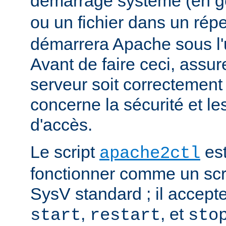
démarrage système (en g
ou un fichier dans un rép
démarrera Apache sous l'ut
Avant de faire ceci, assu
serveur soit correctement
concerne la sécurité et les
d'accès.
Le script
est
apache2ctl
fonctionner comme un scrip
SysV standard ; il accept
,
, et
start
restart
sto