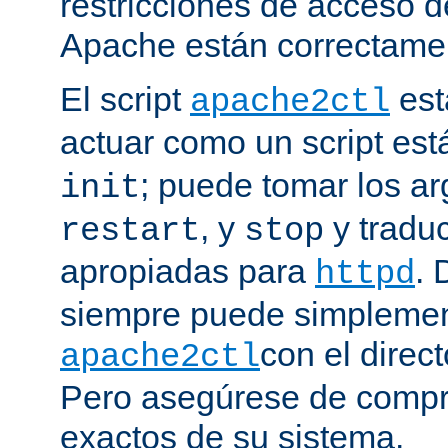
restricciones de acceso d
Apache están correctamen
El script
est
apache2ctl
actuar como un script est
; puede tomar los 
init
, y
y traduc
restart
stop
apropiadas para
. 
httpd
siempre puede simplemen
con el direct
apache2ctl
Pero asegúrese de compro
exactos de su sistema.