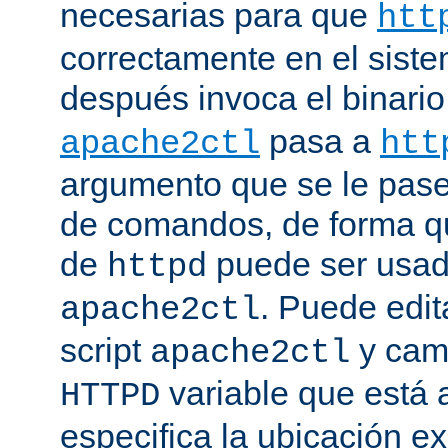
necesarias para que
htt
correctamente en el siste
después invoca el binari
pasa a
apache2ctl
htt
argumento que se le pase 
de comandos, de forma qu
de
puede ser usad
httpd
. Puede edit
apache2ctl
script
y camb
apache2ctl
variable que está a
HTTPD
especifica la ubicación e