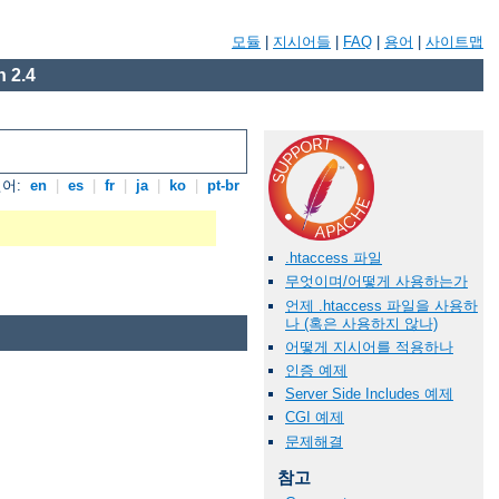
모듈
|
지시어들
|
FAQ
|
용어
|
사이트맵
 2.4
언어:
en
|
es
|
fr
|
ja
|
ko
|
pt-br
.htaccess 파일
무엇이며/어떻게 사용하는가
언제 .htaccess 파일을 사용하
나 (혹은 사용하지 않나)
어떻게 지시어를 적용하나
인증 예제
Server Side Includes 예제
CGI 예제
문제해결
참고