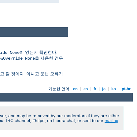
이 없는지 확인한다.
ide None
을 사용한 경우
owOverride None
 할 것이다. 아니고 문법 오류가
가능한 언어:
en
|
es
|
fr
|
ja
|
ko
|
pt-br
ver, and may be removed by our moderators if they are either
r IRC channel, #httpd, on Libera.chat, or sent to our
mailing