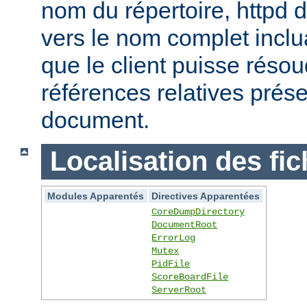
nom du répertoire, httpd do
vers le nom complet inclua
que le client puisse réso
références relatives prés
document.
Localisation des fic
Modules Apparentés
Directives Apparentées
CoreDumpDirectory
DocumentRoot
ErrorLog
Mutex
PidFile
ScoreBoardFile
ServerRoot