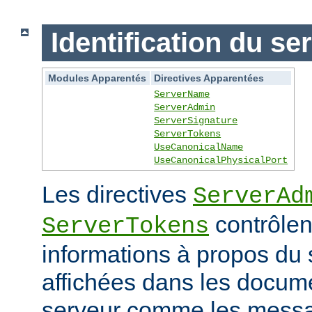
Identification du se
Modules Apparentés
Directives Apparentées
ServerName
ServerAdmin
ServerSignature
ServerTokens
UseCanonicalName
UseCanonicalPhysicalPort
Les directives
ServerAd
contrôlen
ServerTokens
informations à propos du 
affichées dans les docum
serveur comme les messag