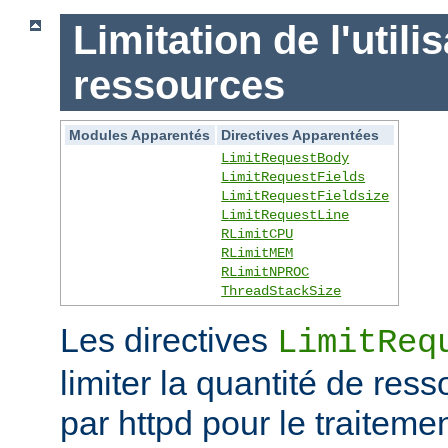
Limitation de l'utili
ressources
Modules Apparentés
Directives Apparentées
LimitRequestBody
LimitRequestFields
LimitRequestFieldsize
LimitRequestLine
RLimitCPU
RLimitMEM
RLimitNPROC
ThreadStackSize
Les directives
LimitReq
limiter la quantité de r
par httpd pour le traitem