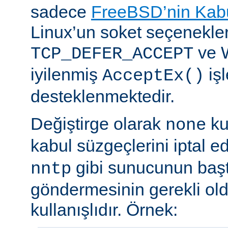
sadece
FreeBSD’nin Kabu
Linux’un soket seçenekle
ve 
TCP_DEFER_ACCEPT
iyilenmiş
işl
AcceptEx()
desteklenmektedir.
Değiştirge olarak
ku
none
kabul süzgeçlerini iptal e
gibi sunucunun başta
nntp
göndermesinin gerekli old
kullanışlıdır. Örnek: