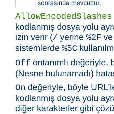
sonrasında mevcuttur.
AllowEncodedSlashes
kodlanmış dosya yolu ayr
izin verir (
yerine
ve
/
%2F
sistemlerde
kullanılm
%5C
öntanımlı değeriyle, 
Off
(Nesne bulunamadı) hatası
değeriyle, böyle URL’le
On
kodlanmış dosya yolu ayr
diğer karakterler gibi çöz