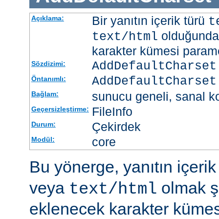
Bir yanıtın içerik türü
Açıklama:
t
olduğunda 
text/html
karakter kümesi paramet
AddDefaultCharset
Sözdizimi:
AddDefaultCharset
Öntanımlı:
sunucu geneli, sanal ko
Bağlam:
FileInfo
Geçersizleştirme:
Çekirdek
Durum:
core
Modül:
Bu yönerge, yanıtın içerik
veya
olmak şa
text/html
eklenecek karakter kümesi