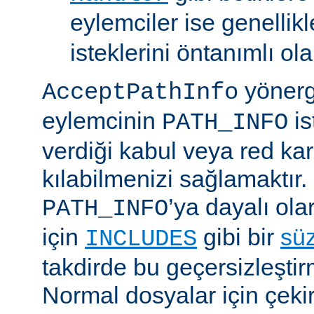
eylemciler ise genellik
isteklerini öntanımlı ol
yönerge
AcceptPathInfo
eylemcinin
is
PATH_INFO
verdiği kabul veya red kar
kılabilmenizi sağlamaktır.
’ya dayalı ola
PATH_INFO
için
gibi bir
sü
INCLUDES
takdirde bu geçersizleştir
Normal dosyalar için çek