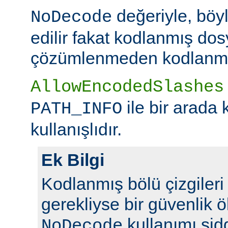
değeriyle, böy
NoDecode
edilir fakat kodlanmış dos
çözümlenmeden kodlanmış 
AllowEncodedSlashes
ile bir arada 
PATH_INFO
kullanışlıdır.
Ek Bilgi
Kodlanmış bölü çizgileri y
gerekliyse bir güvenlik ö
kullanımı şidd
NoDecode