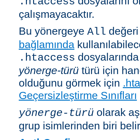
dosyalarını 
.htaccess
çalışmayacaktır.
Bu yönergeye
değeri 
All
bağlamında
kullanılabile
dosyalarında i
.htaccess
yönerge-türü
türü için han
olduğunu görmek için
.ht
Geçersizleştirme Sınıfları
olarak aş
yönerge-türü
grup isimlerinden biri belirt