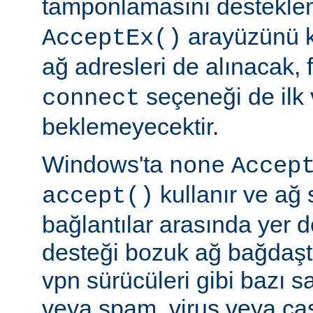
tamponlamasını destekl
arayüzünü k
AcceptEx()
ağ adresleri de alınacak, 
seçeneği de ilk 
connect
beklemeyecektir.
Windows'ta
none
Accep
kullanır ve ağ 
accept()
bağlantılar arasında yer 
desteği bozuk ağ bağdaştı
vpn sürücüleri gibi bazı s
veya spam, virus veya ca