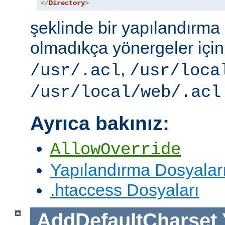
</
Directory
>
şeklinde bir yapılandırma i
olmadıkça yönergeler içi
,
/usr/.acl
/usr/loca
/usr/local/web/.acl
Ayrıca bakınız:
AllowOverride
Yapılandırma Dosyalar
.htaccess Dosyaları
AddDefaultCharset