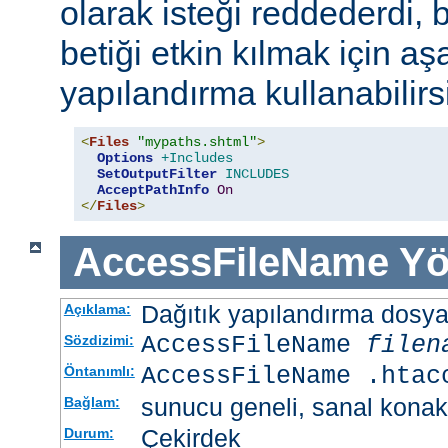
olarak isteği reddederdi, 
betiği etkin kılmak için aş
yapılandırma kullanabilirs
<
Files
"mypaths.shtml"
>
Options
+Includes
SetOutputFilter
INCLUDES
AcceptPathInfo
On
</
Files
>
AccessFileName
Yö
Dağıtık yapılandırma dosyası
Açıklama:
AccessFileName
filen
Sözdizimi:
AccessFileName .htac
Öntanımlı:
sunucu geneli, sanal konak
Bağlam:
Çekirdek
Durum: