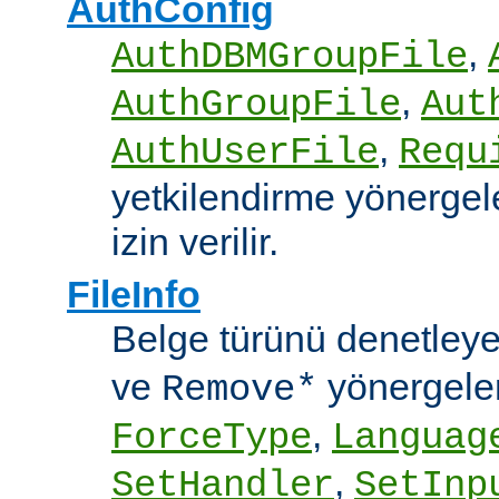
AuthConfig
,
AuthDBMGroupFile
,
AuthGroupFile
Aut
,
AuthUserFile
Requ
yetkilendirme yönergele
izin verilir.
FileInfo
Belge türünü denetley
ve
yönergele
Remove*
,
ForceType
Languag
,
SetHandler
SetInp