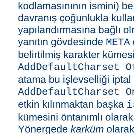
kodlamasınının ismini) beli
davranış çoğunlukla kulla
yapılandırmasına bağlı olm
yanıtın gövdesinde
META
belirtilmiş karakter kümesi
AddDefaultCharset O
atama bu işlevselliği iptal
AddDefaultCharset O
etkin kılınmaktan başka
i
kümesini öntanımlı olarak 
Yönergede
karküm
olarak 