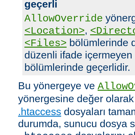
geçerli
yönerg
AllowOverride
,
<Location>
<Direct
bölümlerinde d
<Files>
düzenli ifade içermeyen
bölümlerinde geçerlidir.
Bu yönergeye ve
AllowO
yönergesine değer olara
.htaccess
dosyaları tamam
durumda, sunucu dosya si