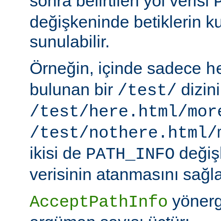
sonra belirtilen yol verisi
değişkeninde betiklerin k
sunulabilir.
Örneğin, içinde sadece
h
bulunan bir
dizin
/test/
/test/here.html/mor
/test/nothere.html/
ikisi de
değiş
PATH_INFO
verisinin atanmasını sağla
yönerg
AcceptPathInfo