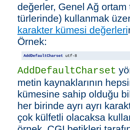
değerler, Genel Ağ ortam 
türlerinde) kullanmak üze
karakter kümesi değerleri
Örnek:
AddDefaultCharset
 utf-8
yö
AddDefaultCharset
metin kaynaklarının hepsi
kümesine sahip olduğu bil
her birinde ayrı ayrı kara
çok külfetli olacaksa kulla
örnek, CGI betikleri tarafı