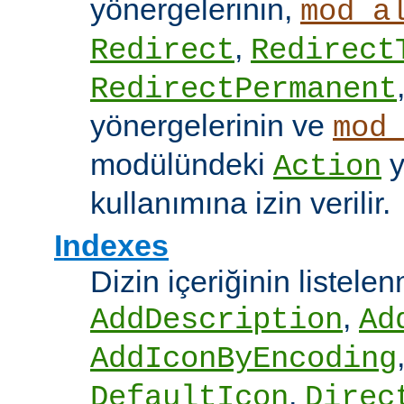
yönergelerinin,
mod_a
,
Redirect
Redirect
RedirectPermanent
yönergelerinin ve
mod
modülündeki
y
Action
kullanımına izin verilir.
Indexes
Dizin içeriğinin listel
,
AddDescription
Ad
AddIconByEncoding
,
DefaultIcon
Direc