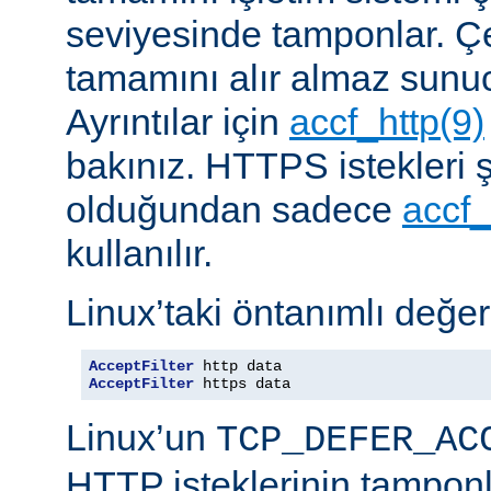
seviyesinde tamponlar. Çe
tamamını alır almaz sunu
Ayrıntılar için
accf_http(9)
bakınız. HTTPS istekleri ş
olduğundan sadece
accf_
kullanılır.
Linux’taki öntanımlı değer
AcceptFilter
AcceptFilter
 https data
Linux’un
TCP_DEFER_AC
HTTP isteklerinin tampon