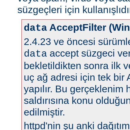
süzgeçleri için kullanışlıdı
AcceptFilter (Wi
data
2.4.23 ve öncesi sürüm
accept süzgeci ver
data
bekletildikten sonra ilk 
uç ağ adresi için tek bir
yapılır. Bu gerçeklenim 
saldırısına konu olduğun
edilmiştir.
httpd'nin şu anki dağıtıml