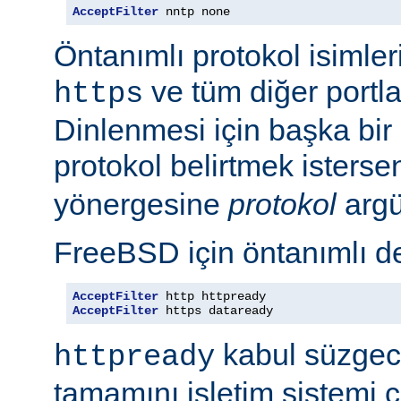
AcceptFilter
 nntp none
Öntanımlı protokol isimleri
ve tüm diğer portla
https
Dinlenmesi için başka bir po
protokol belirtmek isterse
yönergesine
protokol
argü
FreeBSD için öntanımlı de
AcceptFilter
AcceptFilter
 https dataready
kabul süzgeci
httpready
tamamını işletim sistemi ç