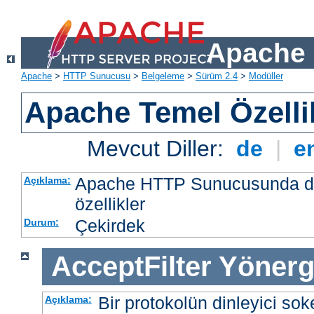
Apache 
Apache
>
HTTP Sunucusu
>
Belgeleme
>
Sürüm 2.4
>
Modüller
Apache Temel Özellik
Mevcut Diller:
de
|
e
Apache HTTP Sunucusunda da
Açıklama:
özellikler
Çekirdek
Durum:
AcceptFilter
Yönerg
Bir protokolün dinleyici soke
Açıklama: