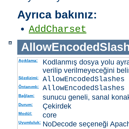
Ayrıca bakınız:
AddCharset
AllowEncodedSlas
Kodlanmış dosya yolu ayrac
Açıklama:
verilip verilmeyeceğini belir
AllowEncodedSlashes 
Sözdizimi:
AllowEncodedSlashes 
Öntanımlı:
sunucu geneli, sanal kona
Bağlam:
Çekirdek
Durum:
core
Modül:
NoDecode seçeneği Apache
Uyumluluk: