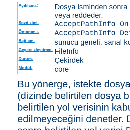
Dosya isminden sonra be
Açıklama:
veya reddeder.
AcceptPathInfo On
Sözdizimi:
AcceptPathInfo De
Öntanımlı:
sunucu geneli, sanal ko
Bağlam:
FileInfo
Geçersizleştirme:
Çekirdek
Durum:
core
Modül:
Bu yönerge, istekte dosy
(dizinde belirtilen dosya 
belirtilen yol verisinin kab
edilmeyeceğini denetler.