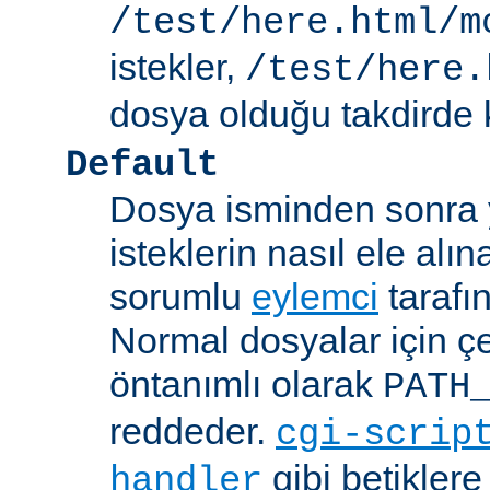
/test/here.html/m
istekler,
/test/here.
dosya olduğu takdirde k
Default
Dosya isminden sonra yo
isteklerin nasıl ele alı
sorumlu
eylemci
tarafı
Normal dosyalar için ç
öntanımlı olarak
PATH
reddeder.
cgi-scrip
gibi betikler
handler