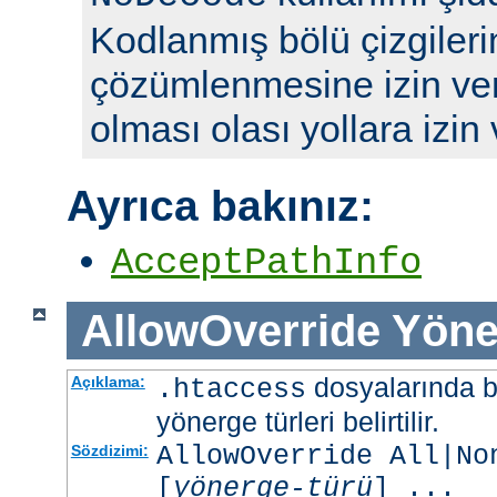
Kodlanmış bölü çizgileri
çözümlenmesine izin ve
olması olası yollara izin
Ayrıca bakınız:
AcceptPathInfo
AllowOverride
Yöne
dosyalarında b
Açıklama:
.htaccess
yönerge türleri belirtilir.
AllowOverride All|No
Sözdizimi:
[
yönerge-türü
] ...