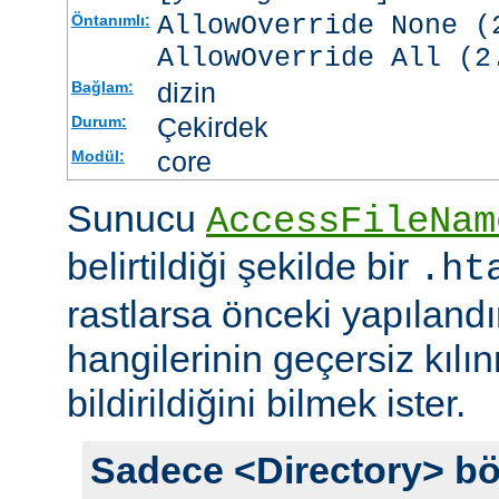
AllowOverride None (
Öntanımlı:
AllowOverride All (2
dizin
Bağlam:
Çekirdek
Durum:
core
Modül:
Sunucu
AccessFileNam
belirtildiği şekilde bir
.ht
rastlarsa önceki yapıland
hangilerinin geçersiz kıl
bildirildiğini bilmek ister.
Sadece <Directory> bö