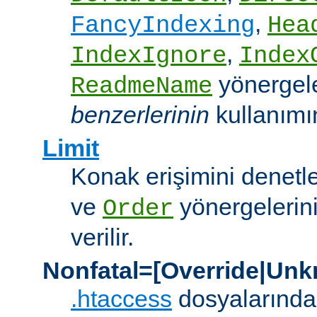
,
FancyIndexing
Hea
,
IndexIgnore
Index
yönergel
ReadmeName
benzerlerinin
kullanımına
Limit
Konak erişimini denet
ve
yönergelerini
Order
verilir.
Nonfatal=[Override|Unk
.htaccess
dosyalarında