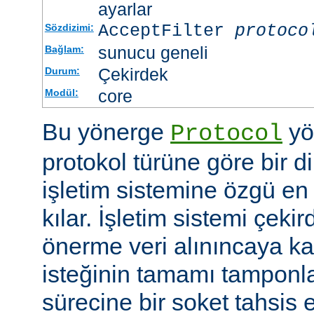
ayarlar
AcceptFilter
protoco
Sözdizimi:
sunucu geneli
Bağlam:
Çekirdek
Durum:
core
Modül:
Bu yönerge
yö
Protocol
protokol türüne göre bir d
işletim sistemine özgü en 
kılar. İşletim sistemi çekir
önerme veri alınıncaya 
isteğinin tamamı tampon
sürecine bir soket tahsis 