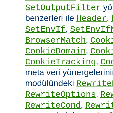
yön
SetOutputFilter
benzerleri ile
,
Header
,
SetEnvIf
SetEnvIf
,
BrowserMatch
Cook
,
CookieDomain
Cook
,
CookieTracking
Co
meta veri yönergelerin
modülündeki
Rewrite
,
RewriteOptions
Re
,
RewriteCond
Rewri