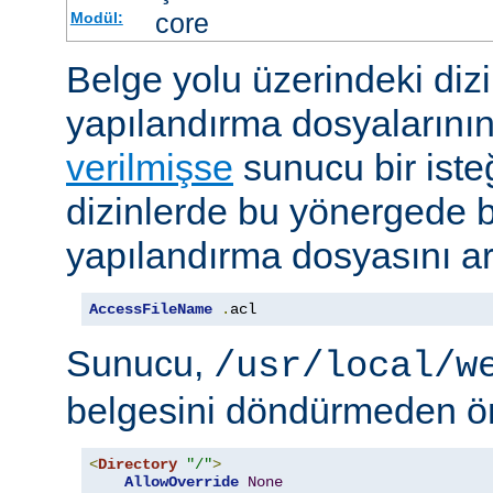
core
Modül:
Belge yolu üzerindeki dizi
yapılandırma dosyalarını
verilmişse
sunucu bir iste
dizinlerde bu yönergede be
yapılandırma dosyasını ar
AccessFileName
.
acl
Sunucu,
/usr/local/w
belgesini döndürmeden ö
<
Directory
"/"
>
AllowOverride
None