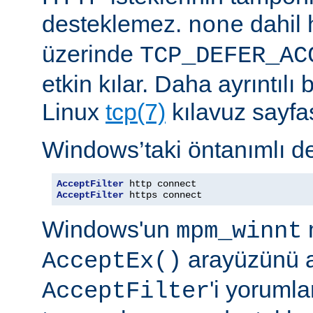
desteklemez.
dahil 
none
üzerinde
TCP_DEFER_AC
etkin kılar. Daha ayrıntılı 
Linux
tcp(7)
kılavuz sayfa
Windows’taki öntanımlı de
AcceptFilter
AcceptFilter
 https connect
Windows'un
mpm_winnt
arayüzünü a
AcceptEx()
'i yorumla
AcceptFilter