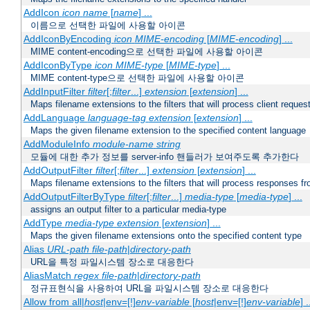
AddIcon
icon
name
[
name
] ...
이름으로 선택한 파일에 사용할 아이콘
AddIconByEncoding
icon
MIME-encoding
[
MIME-encoding
] ...
MIME content-encoding으로 선택한 파일에 사용할 아이콘
AddIconByType
icon
MIME-type
[
MIME-type
] ...
MIME content-type으로 선택한 파일에 사용할 아이콘
AddInputFilter
filter
[;
filter
...]
extension
[
extension
] ...
Maps filename extensions to the filters that will process client reques
AddLanguage
language-tag
extension
[
extension
] ...
Maps the given filename extension to the specified content language
AddModuleInfo
module-name
string
모듈에 대한 추가 정보를 server-info 핸들러가 보여주도록 추가한다
AddOutputFilter
filter
[;
filter
...]
extension
[
extension
] ...
Maps filename extensions to the filters that will process responses fr
AddOutputFilterByType
filter
[;
filter
...]
media-type
[
media-type
] ...
assigns an output filter to a particular media-type
AddType
media-type
extension
[
extension
] ...
Maps the given filename extensions onto the specified content type
Alias
URL-path
file-path
|
directory-path
URL을 특정 파일시스템 장소로 대응한다
AliasMatch
regex
file-path
|
directory-path
정규표현식을 사용하여 URL을 파일시스템 장소로 대응한다
Allow from all|
host
|env=[!]
env-variable
[
host
|env=[!]
env-variable
] .