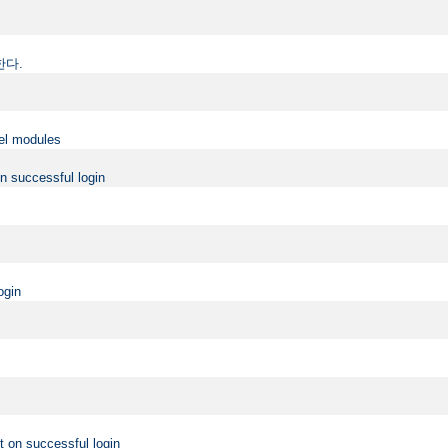
정한다.
vel modules
on successful login
ogin
t on successful login