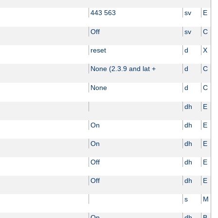
443 563
sv
E
Off
sv
C
reset
d
X
None (2.3.9 and lat +
d
C
None
d
C
dh
E
On
dh
E
On
dh
E
Off
dh
E
Off
dh
E
s
M
On
dh
B