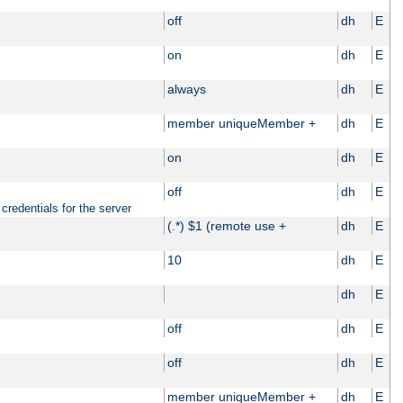
off
dh
E
on
dh
E
always
dh
E
member uniqueMember +
dh
E
on
dh
E
off
dh
E
credentials for the server
(.*) $1 (remote use +
dh
E
10
dh
E
dh
E
off
dh
E
off
dh
E
member uniqueMember +
dh
E