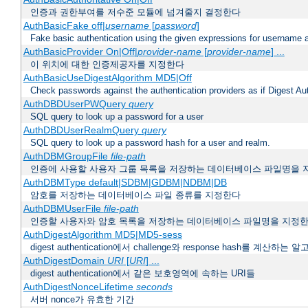
인증과 권한부여를 저수준 모듈에 넘겨줄지 결정한다
AuthBasicFake off|
username
[
password
]
Fake basic authentication using the given expressions for username
AuthBasicProvider On|Off|
provider-name
[
provider-name
] ...
이 위치에 대한 인증제공자를 지정한다
AuthBasicUseDigestAlgorithm MD5|Off
Check passwords against the authentication providers as if Digest Aut
AuthDBDUserPWQuery
query
SQL query to look up a password for a user
AuthDBDUserRealmQuery
query
SQL query to look up a password hash for a user and realm.
AuthDBMGroupFile
file-path
인증에 사용할 사용자 그룹 목록을 저장하는 데이터베이스 파일명을 
AuthDBMType default|SDBM|GDBM|NDBM|DB
암호를 저장하는 데이터베이스 파일 종류를 지정한다
AuthDBMUserFile
file-path
인증할 사용자와 암호 목록을 저장하는 데이터베이스 파일명을 지정
AuthDigestAlgorithm MD5|MD5-sess
digest authentication에서 challenge와 response hash를 계산
AuthDigestDomain
URI
[
URI
] ...
digest authentication에서 같은 보호영역에 속하는 URI들
AuthDigestNonceLifetime
seconds
서버 nonce가 유효한 기간