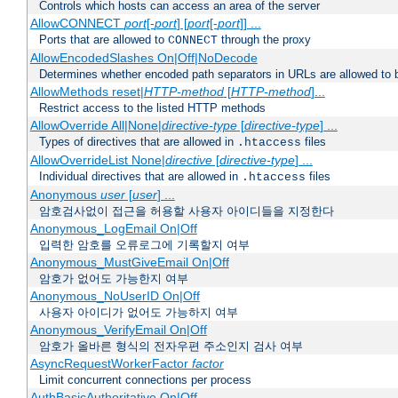
Controls which hosts can access an area of the server
AllowCONNECT
port
[-
port
] [
port
[-
port
]] ...
Ports that are allowed to
through the proxy
CONNECT
AllowEncodedSlashes On|Off|NoDecode
Determines whether encoded path separators in URLs are allowed to 
AllowMethods reset|
HTTP-method
[
HTTP-method
]...
Restrict access to the listed HTTP methods
AllowOverride All|None|
directive-type
[
directive-type
] ...
Types of directives that are allowed in
files
.htaccess
AllowOverrideList None|
directive
[
directive-type
] ...
Individual directives that are allowed in
files
.htaccess
Anonymous
user
[
user
] ...
암호검사없이 접근을 허용할 사용자 아이디들을 지정한다
Anonymous_LogEmail On|Off
입력한 암호를 오류로그에 기록할지 여부
Anonymous_MustGiveEmail On|Off
암호가 없어도 가능한지 여부
Anonymous_NoUserID On|Off
사용자 아이디가 없어도 가능하지 여부
Anonymous_VerifyEmail On|Off
암호가 올바른 형식의 전자우편 주소인지 검사 여부
AsyncRequestWorkerFactor
factor
Limit concurrent connections per process
AuthBasicAuthoritative On|Off