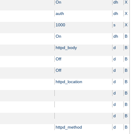
On
dh
X
auth
dh
X
1000
s
X
On
dh
B
httpd_body
d
B
Off
d
B
Off
d
B
httpd_location
d
B
d
B
d
B
d
B
httpd_method
d
B