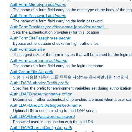
AuthFormMimetype
fieldname
The name of a form field carrying the mimetype of the body of the req
AuthFormPassword
fieldname
The name of a form field carrying the login password
AuthFormProvider
provider-name
[
provider-name
] ...
Sets the authentication provider(s) for this location
AuthFormSitePassphrase
secret
Bypass authentication checks for high traffic sites
AuthFormSize
size
The largest size of the form in bytes that will be parsed for the login d
AuthFormUsername
fieldname
The name of a form field carrying the login username
AuthGroupFile
file-path
인증에 사용할 사용자 그룹 목록을 저장하는 문자파일명을 지정한다
AuthLDAPAuthorizePrefix
prefix
Specifies the prefix for environment variables set during authorization
AuthLDAPBindAuthoritative off|on
Determines if other authentication providers are used when a user can
AuthLDAPBindDN
distinguished-name
Optional DN to use in binding to the LDAP server
AuthLDAPBindPassword
password
Password used in conjunction with the bind DN
AuthLDAPCharsetConfig
file-path