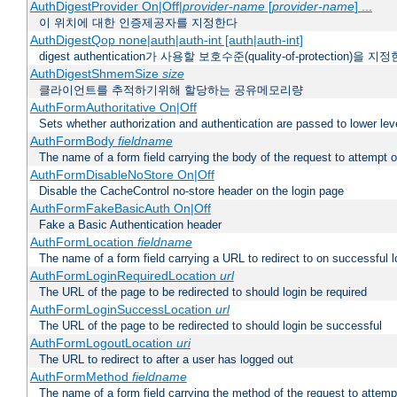
AuthDigestProvider On|Off|
provider-name
[
provider-name
] ...
이 위치에 대한 인증제공자를 지정한다
AuthDigestQop none|auth|auth-int [auth|auth-int]
digest authentication가 사용할 보호수준(quality-of-protection)을 지
AuthDigestShmemSize
size
클라이언트를 추적하기위해 할당하는 공유메모리량
AuthFormAuthoritative On|Off
Sets whether authorization and authentication are passed to lower le
AuthFormBody
fieldname
The name of a form field carrying the body of the request to attempt 
AuthFormDisableNoStore On|Off
Disable the CacheControl no-store header on the login page
AuthFormFakeBasicAuth On|Off
Fake a Basic Authentication header
AuthFormLocation
fieldname
The name of a form field carrying a URL to redirect to on successful l
AuthFormLoginRequiredLocation
url
The URL of the page to be redirected to should login be required
AuthFormLoginSuccessLocation
url
The URL of the page to be redirected to should login be successful
AuthFormLogoutLocation
uri
The URL to redirect to after a user has logged out
AuthFormMethod
fieldname
The name of a form field carrying the method of the request to attemp