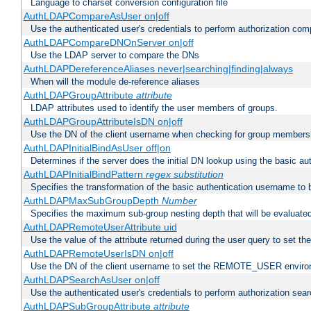
Language to charset conversion configuration file
AuthLDAPCompareAsUser on|off
Use the authenticated user's credentials to perform authorization co
AuthLDAPCompareDNOnServer on|off
Use the LDAP server to compare the DNs
AuthLDAPDereferenceAliases never|searching|finding|always
When will the module de-reference aliases
AuthLDAPGroupAttribute
attribute
LDAP attributes used to identify the user members of groups.
AuthLDAPGroupAttributeIsDN on|off
Use the DN of the client username when checking for group members
AuthLDAPInitialBindAsUser off|on
Determines if the server does the initial DN lookup using the basic a
AuthLDAPInitialBindPattern
regex
substitution
Specifies the transformation of the basic authentication username to
AuthLDAPMaxSubGroupDepth
Number
Specifies the maximum sub-group nesting depth that will be evaluated
AuthLDAPRemoteUserAttribute uid
Use the value of the attribute returned during the user query to se
AuthLDAPRemoteUserIsDN on|off
Use the DN of the client username to set the REMOTE_USER environ
AuthLDAPSearchAsUser on|off
Use the authenticated user's credentials to perform authorization sea
AuthLDAPSubGroupAttribute
attribute