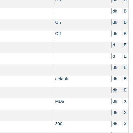
dh
B
On
dh
B
Off
dh
B
d
E
d
E
dh
E
default
dh
E
dh
E
MD5
dh
X
dh
X
300
dh
X