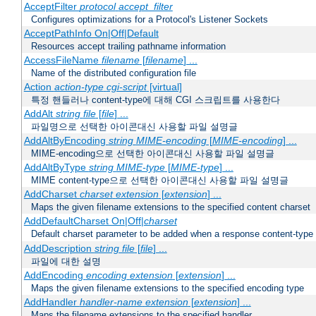
AcceptFilter
protocol
accept_filter
Configures optimizations for a Protocol's Listener Sockets
AcceptPathInfo On|Off|Default
Resources accept trailing pathname information
AccessFileName
filename
[
filename
] ...
Name of the distributed configuration file
Action
action-type
cgi-script
[virtual]
특정 핸들러나 content-type에 대해 CGI 스크립트를 사용한다
AddAlt
string
file
[
file
] ...
파일명으로 선택한 아이콘대신 사용할 파일 설명글
AddAltByEncoding
string
MIME-encoding
[
MIME-encoding
] ...
MIME-encoding으로 선택한 아이콘대신 사용할 파일 설명글
AddAltByType
string
MIME-type
[
MIME-type
] ...
MIME content-type으로 선택한 아이콘대신 사용할 파일 설명글
AddCharset
charset
extension
[
extension
] ...
Maps the given filename extensions to the specified content charset
AddDefaultCharset On|Off|
charset
Default charset parameter to be added when a response content-type
AddDescription
string file
[
file
] ...
파일에 대한 설명
AddEncoding
encoding
extension
[
extension
] ...
Maps the given filename extensions to the specified encoding type
AddHandler
handler-name
extension
[
extension
] ...
Maps the filename extensions to the specified handler