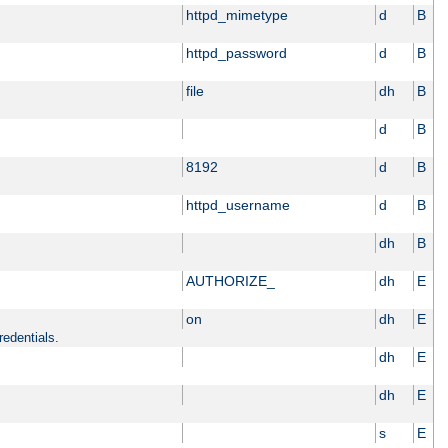
httpd_mimetype
d
B
httpd_password
d
B
file
dh
B
d
B
8192
d
B
httpd_username
d
B
dh
B
AUTHORIZE_
dh
E
on
dh
E
redentials.
dh
E
dh
E
s
E