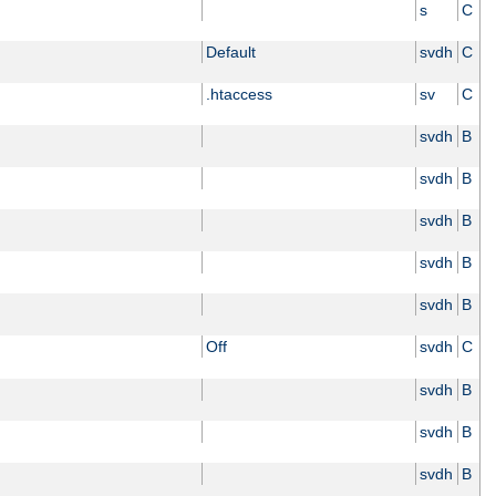
s
C
Default
svdh
C
.htaccess
sv
C
svdh
B
svdh
B
svdh
B
svdh
B
svdh
B
Off
svdh
C
svdh
B
svdh
B
svdh
B