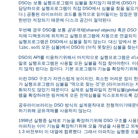
DSO는 보통 실행프로그램의 심볼을 찾지않기 때문에 (DSO
담당하므로 실행프로그램이 직접 DSO에서 심볼을 찾을 필요가 
다.) 공통된 라이브러리 코드를 동적으로 읽어들이는 장점은 
한번만 저장되기 때문에 디스크 공간이 절약된다.
두번째 경우 DSO를 보통
공유객체(shared objects)
혹은
DSO
자체 디렉토리에 위치하고 실행프로그램에 자동으로 연결되지 
실행프로그램은 DSO에서 심볼을 찾지 않는다. 대신 앞에서 
의 모든 심볼)에서 DSO의 (아직 못찾은) 심볼을 
libc.so
DSO의 API를 이용하기위해서 마지막으로 실행프로그램은
dl
말로 실행프로그램은 사용할 모든 실볼을 직접 찾아야한다. 
지 않게) 된다는 점이다. 기본 프로그램의 기능을 확장하기위해
이런 DSO 구조가 자연스럽게 보이지만, 최소한 어려운 점이 
가 실행프로그램의 심볼을 "역으로 찾는 것"은 (라이브러리는
화되지도 않았기 때문이다. 실제로 실행파일의 전역심볼(global 
램을 확장하려면 링커에게 모든 전역심볼을 익스포트하도록 강
공유라이브러리는 DSO 방식의 설계원칙대로 전형적이기때문에
하기위해 공유객체를 사용하지 않는다.
1998년 실행중 실제로 기능을 확장하기위해 DSO 구조를 사용한 소프트
아파치는 이미 기능을 확장하기위해 모듈 개념을 사용했고 
1.3 버전부터 이 대열에 합류했다. 그래서 아파치는 실행중 