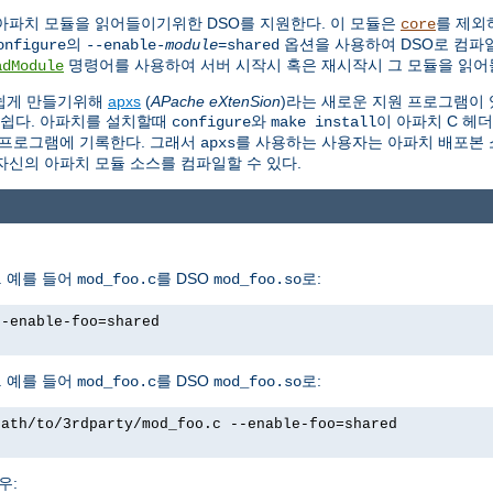
아파치 모듈을 읽어들이기위한 DSO를 지원한다. 이 모듈은
를 제외
core
의
옵션을 사용하여 DSO로 컴파일
onfigure
--enable-
module
=shared
명령어를 사용하여 서버 시작시 혹은 재시작시 그 모듈을 읽어들
adModule
 쉽게 만들기위해
apxs
(
APache eXtenSion
)라는 새로운 지원 프로그램이 
 쉽다. 아파치를 설치할때
와
이 아파치 C 헤
configure
make install
프로그램에 기록한다. 그래서
를 사용하는 사용자는 아파치 배포본 소
apxs
자신의 아파치 모듈 소스를 컴파일할 수 있다.
 예를 들어
를 DSO
로:
mod_foo.c
mod_foo.so
--enable-foo=shared
 예를 들어
를 DSO
로:
mod_foo.c
mod_foo.so
path/to/3rdparty/mod_foo.c --enable-foo=shared
우: