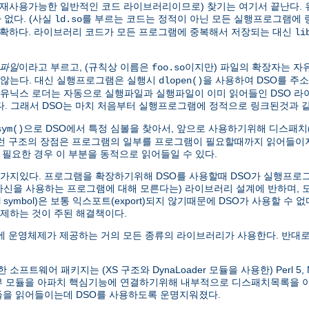
가 재사용가능한 일반적인 코드 라이브러리이므로) 찾기는 여기서 끝난다. 
없다. (사실
를 부르는 코드는 정적이 아닌 모든 실행프로그램에
ld.so
명확하다. 라이브러리 코드가 모든 프로그램에 중복해서 저장되는 대신
li
 파일
이라고 부르고, (규칙상 이름은
이지만) 파일의 확장자는 자
foo.so
않는다. 대신 실행프로그램은 실행시
을 사용하여 DSO를 주
dlopen()
본 유닉스 로더는 자동으로 실행파일과 실행파일이 이미 읽어들인 DSO 
찾는다. 그래서 DSO는 마치 처음부터 실행프로그램에 정적으로 링크된것과
으로 DSO에서 특정 심볼을 찾아서, 앞으로 사용하기위해 디스패치(di
sym()
이런 구조의 장점은 프로그램의 일부를 프로그램이 필요할때까지 읽어들이지
 필요한 경우 이 부분을 동적으로 읽어들일 수 있다.
한가지있다. 프로그램을 확장하기위해 DSO를 사용할때 DSO가 실행프로그램
 자신을 사용하는 프로그램에 대해 모른다는) 라이브러리 설계에 반하며,
symbol)은 보통 익스포트(export)되지 않기때문에 DSO가 사용할 수 
제하는 것이 주된 해결책이다.
 운영체제가 제공하는 거의 모든 종류의 라이브러리가 사용한다. 반대로
웨어 패키지는 (XS 구조와 DynaLoader 모듈을 사용한) Perl 5, Net
외부 모듈을 아파치 핵심기능에 연결하기위해 내부적으로 디스패치목록을
모듈을 읽어들이는데 DSO를 사용하도록 운명지워졌다.