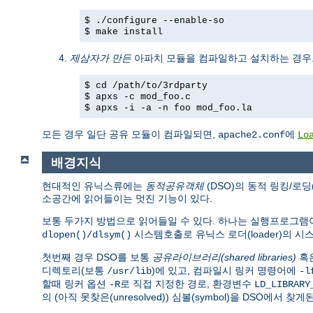
$ ./configure --enable-so
$ make install
제삼자가 만든
아파치 모듈을 컴파일하고 설치하는 경우
$ cd /path/to/3rdparty
$ apxs -c mod_foo.c
$ apxs -i -a -n foo mod_foo.la
모든 경우 일단 공유 모듈이 컴파일되면,
에
apache2.conf
Lo
배경지식
현대적인 유닉스류에는
동적공유객체
(DSO)의 동적 링킹/로딩
소공간에 읽어들이는 멋진 기능이 있다.
보통 두가지 방법으로 읽어들일 수 있다. 하나는 실행프로그
시스템호출로 유닉스 로더(loader)의 
dlopen()/dlsym()
첫번째 경우 DSO를 보통
공유라이브러리(shared libraries)
혹
디렉토리(보통
)에 있고, 컴파일시 링커 명령어에
/usr/lib
-l
할때 링커 옵션
로 직접 지정한 경로, 환경변수
-R
LD_LIBRARY
의 (아직 못찾은(unresolved)) 심볼(symbol)을 DSO에서 찾게