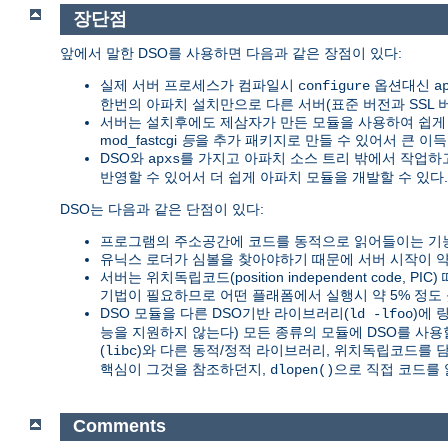
장단점
앞에서 말한 DSO를 사용하면 다음과 같은 장점이 있다:
실제 서버 프로세스가 컴파일시
옵션대신
configure
a
한번의 아파치 설치만으로 다른 서버(표준 버전과 SSL 버전,
서버는 설치후에도 제삼자가 만든 모듈을 사용하여 쉽게 확장
mod_fastcgi
등
을 추가 패키지로 만들 수 있어서 큰 이득
DSO와
를 가지고 아파치 소스 트리 밖에서 작업
apxs
반영할 수 있어서 더 쉽게 아파치 모듈을 개발할 수 있다.
DSO는 다음과 같은 단점이 있다:
프로그램의 주소공간에 코드를 동적으로 읽어들이는 기능
유닉스 로더가 심볼을 찾아야하기 때문에 서버 시작이 약 
서버는 위치독립코드(position independent code, PI
기법이 필요하므로 어떤 플래폼에서 실행시 약 5% 정도 
DSO 모듈을 다른 DSO기반 라이브러리(
)에 
ld -lfoo
능을 지원하지 않는다) 모든 종류의 모듈에 DSO를 사용
(
)와 다른 동적/정적 라이브러리, 위치독립코드를 
libc
핵심이 그것을 참조하던지,
으로 직접 코드를 
dlopen()
Comments