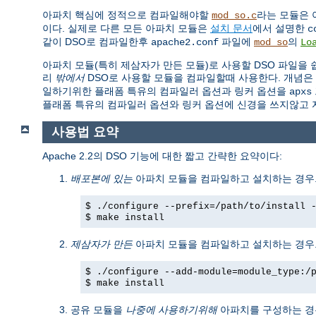
아파치 핵심에 정적으로 컴파일해야할
라는 모듈은 
mod_so.c
이다. 실제로 다른 모든 아파치 모듈은
설치 문서
에서 설명한
c
같이 DSO로 컴파일한후
파일에
의
apache2.conf
mod_so
Lo
아파치 모듈(특히 제삼자가 만든 모듈)로 사용할 DSO 파일을
리
밖에서
DSO로 사용할 모듈을 컴파일할때 사용한다. 개념은
일하기위한 플래폼 특유의 컴파일러 옵션과 링커 옵션을
apxs
플래폼 특유의 컴파일러 옵션와 링커 옵션에 신경을 쓰지않고 
사용법 요약
Apache 2.2의 DSO 기능에 대한 짧고 간략한 요약이다:
배포본에 있는
아파치 모듈을 컴파일하고 설치하는 경우.
$ ./configure --prefix=/path/to/install 
$ make install
제삼자가 만든
아파치 모듈을 컴파일하고 설치하는 경우.
$ ./configure --add-module=module_type:/
$ make install
공유 모듈을
나중에 사용하기위해
아파치를 구성하는 경