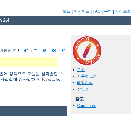
모듈
|
지시어들
|
FAQ
|
용어
|
사이트맵
 2.4
가능한 언어:
en
|
fr
|
ja
|
ko
|
tr
구현
일에 정적으로 모듈을 컴파일할 수
사용법 요약
 컴파일할때 컴파일하거나, Apache
배경지식
장단점
참고
Comments