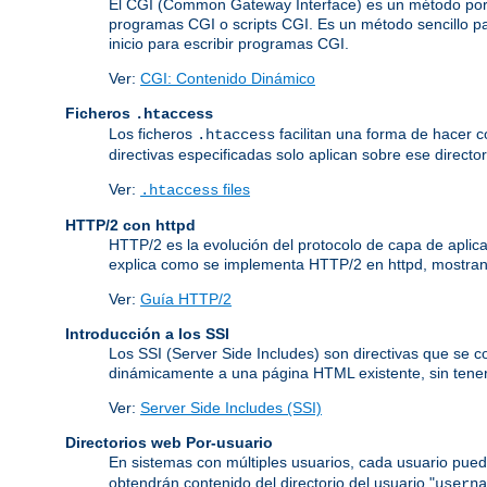
El CGI (Common Gateway Interface) es un método por 
programas CGI o scripts CGI. Es un método sencillo pa
inicio para escribir programas CGI.
Ver:
CGI: Contenido Dinámico
Ficheros
.htaccess
Los ficheros
facilitan una forma de hacer co
.htaccess
directivas especificadas solo aplican sobre ese director
Ver:
files
.htaccess
HTTP/2 con httpd
HTTP/2 es la evolución del protocolo de capa de aplic
explica como se implementa HTTP/2 en httpd, mostrand
Ver:
Guía HTTP/2
Introducción a los SSI
Los SSI (Server Side Includes) son directivas que se 
dinámicamente a una página HTML existente, sin tener
Ver:
Server Side Includes (SSI)
Directorios web Por-usuario
En sistemas con múltiples usuarios, cada usuario pued
obtendrán contenido del directorio del usuario "
userna