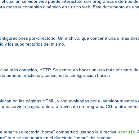
el cual un servidor web puede interactuar con programas externos d
ra mostrar contenido dinámico en tu sitio web. Este documento es una
nfiguraciones por-directorio. Un archivo, que contiene una o más direct
io y los subdirectorios del mismo.
ación más conocido, HTTP. Se centra en hacer un uso más eficiente de
o buenas prácticas y consejos de configuración básica.
colocan en las páginas HTML, y son evaluadas por el servidor mientras 
 que servir la página entera a través de un programa CGI u otro méto
e tener su directorio "home" compartido usando la directiva
. 
UserDir
" que se encuentra en el directorio "home" del sistema.
me