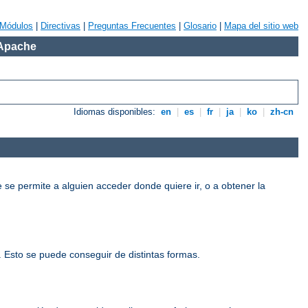
Módulos
|
Directivas
|
Preguntas Frecuentes
|
Glosario
|
Mapa del sitio web
 Apache
Idiomas disponibles:
en
|
es
|
fr
|
ja
|
ko
|
zh-cn
e se permite a alguien acceder donde quiere ir, o a obtener la
o. Esto se puede conseguir de distintas formas.