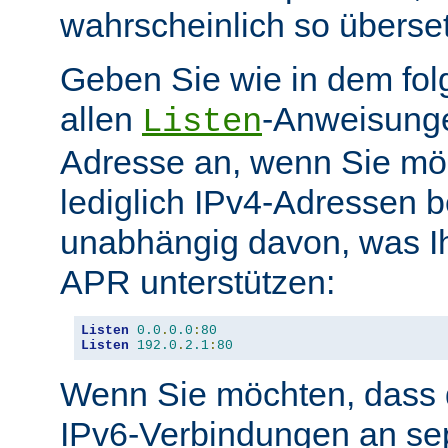
wahrscheinlich so überse
Geben Sie wie in dem fol
allen
-Anweisunge
Listen
Adresse an, wenn Sie möc
lediglich IPv4-Adressen b
unabhängig davon, was Ih
APR unterstützen:
Listen
0.0
.
0.0
:
80
Listen
192.0
.
2.1
:
80
Wenn Sie möchten, dass d
IPv6-Verbindungen an se