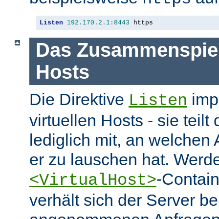
Listen
192.170
.
2.1
:
8443
 https
Das Zusammenspiel 
Hosts
Die Direktive
impl
Listen
virtuellen Hosts - sie tei
lediglich mit, an welchen
er zu lauschen hat. Werd
-Contai
<VirtualHost>
verhält sich der Server be