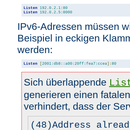
Listen
192.0
.
2.1
:
80
Listen
192.0
.
2.5
:
8000
IPv6-Adressen müssen wi
Beispiel in eckigen Kla
werden:
Listen
[
2001:db8::a00:20ff:fea7:ccea
]:
80
Sich überlappende
Lis
generieren einen fatalen
verhindert, dass der Ser
(48)Address alread